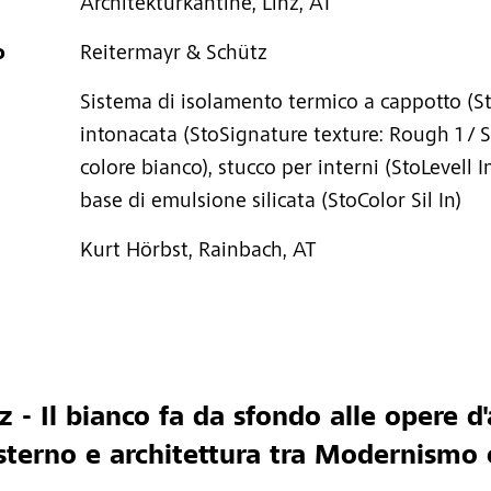
Architekturkantine, Linz, AT
o
Reitermayr & Schütz
Sistema di isolamento termico a cappotto (St
intonacata (StoSignature texture: Rough 1 / S
colore bianco), stucco per interni (StoLevell I
base di emulsione silicata (StoColor Sil In)
Kurt Hörbst, Rainbach, AT
 - Il bianco fa da sfondo alle opere d'
esterno e architettura tra Modernismo 