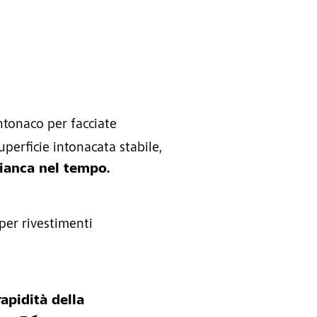
ntonaco per facciate
perficie intonacata stabile,
bianca nel tempo.
per rivestimenti
rapidità della