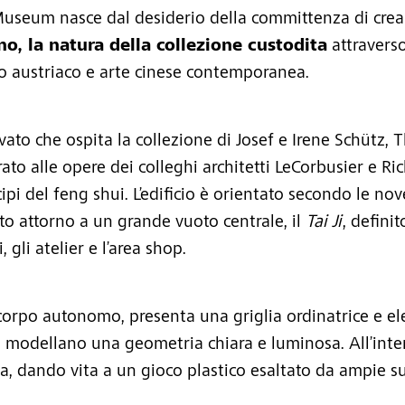
Museum nasce dal desiderio della committenza di crear
rno, la natura della collezione custodita
attraverso
 austriaco e arte cinese contemporanea.
vato che ospita la collezione di Josef e Irene Schütz,
rato alle opere dei colleghi architetti LeCorbusier e R
i del feng shui. L’edificio è orientato secondo le nove
to attorno a un grande vuoto centrale, il
Tai Ji
, defini
 gli atelier e l’area shop.
orpo autonomo, presenta una griglia ordinatrice e ele
e modellano una geometria chiara e luminosa. All’inte
a, dando vita a un gioco plastico esaltato da ampie sup