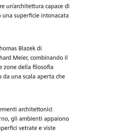
e un’architettura capace di
 una superficie intonacata
 Thomas Blazek di
ichard Meier, combinando il
 zone della filosofia
to da una scala aperta che
menti architettonici
rno, gli ambienti appaiono
erfici vetrate e viste