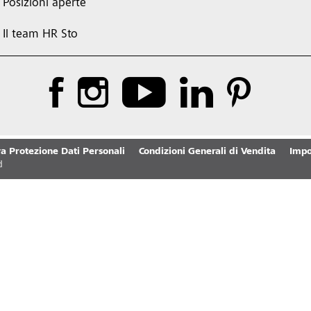
Posizioni aperte
Il team HR Sto
a Protezione Dati Personali
Condizioni Generali di Vendita
Impo
d