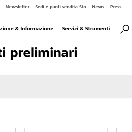
Newsletter
Sedi e punti vendita Sto
News
Press
 velature
Trattamenti preliminari
azione & Informazione
Servizi & Strumenti
i preliminari