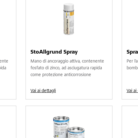
StoAllgrund Spray
Spr
nente
Mano di ancoraggio attiva, contenente
Per l'
pida
fosfato di zinco, ad asciugatura rapida
bombo
come protezione anticorrosione
Vai ai dettagli
Vai ai