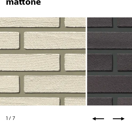
mattone
20
StoCleyer B 11 1
1
/
7