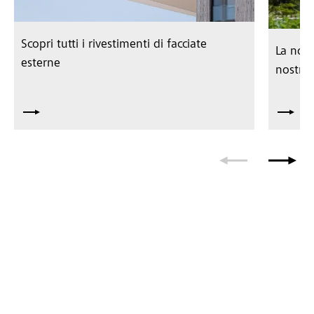
Scopri tutti i rivestimenti di facciate
La nost
esterne
nostre 