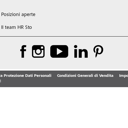
Posizioni aperte
Il team HR Sto
a Protezione Dati Personali
Condizioni Generali di Vendita
Impo
d