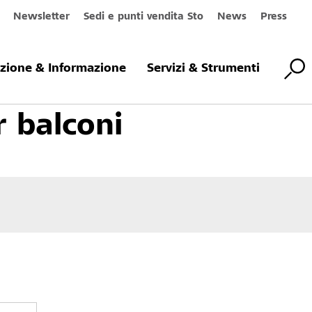
Newsletter
Sedi e punti vendita Sto
News
Press
r pavimenti
Rivestimenti per balconi
Sistemi per balconi
azione & Informazione
Servizi & Strumenti
r balconi