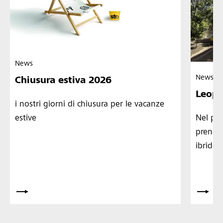
News
News
Chiusura estiva 2026
Leopo
i nostri giorni di chiusura per le vacanze
Nel pro
estive
prenden
ibrido 